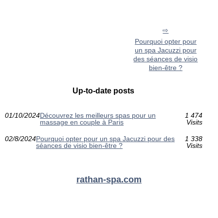
Pourquoi opter pour
un spa Jacuzzi pour
des séances de visio
bien-être ?
Up-to-date posts
01/10/2024
Découvrez les meilleurs spas pour un
1 474
massage en couple à Paris
Visits
02/8/2024
Pourquoi opter pour un spa Jacuzzi pour des
1 338
séances de visio bien-être ?
Visits
rathan-spa.com